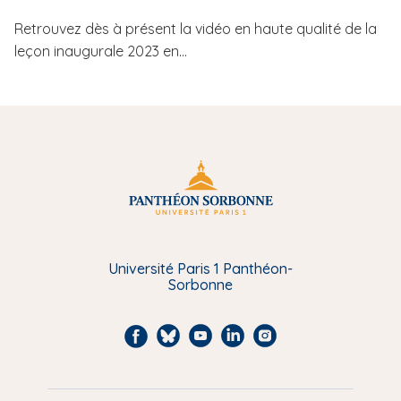
Retrouvez dès à présent la vidéo en haute qualité de la
leçon inaugurale 2023 en...
Université Paris 1 Panthéon-
Sorbonne
F
B
Y
L
I
a
l
o
i
n
c
u
u
n
s