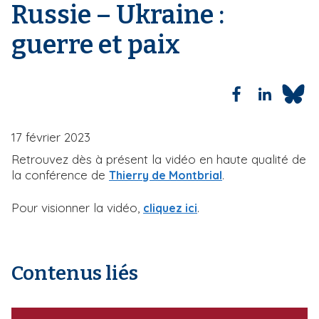
'
Russie – Ukraine :
i
A
r
p
guerre et paix
i
a
a
l
n
e
17 février 2023
Retrouvez dès à présent la vidéo en haute qualité de
la conférence de
.
Thierry de Montbrial
Pour visionner la vidéo,
.
cliquez ici
Contenus liés