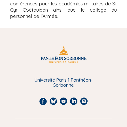
conférences pour les académies militaires de St
Cyr Coëtquidan ainsi que le collège du
personnel de l'Armée.
Université Paris 1 Panthéon-
Sorbonne
F
B
Y
L
I
a
l
o
i
n
c
u
u
n
s