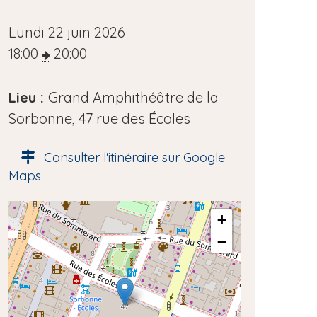
D
Lundi 22 juin 2026
a
18:00
20:00
t
e
Lieu :
Grand Amphithéâtre de la
d
Sorbonne, 47 rue des Écoles
e
Consulter l'itinéraire sur Google
l
Maps
'
é
A
+
v
d
−
è
r
e
n
s
e
s
m
e