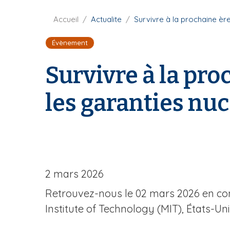
F
Accueil
Actualite
Survivre à la prochaine èr
i
Évènement
l
d
Survivre à la pro
'
A
r
les garanties nu
i
a
n
e
2 mars 2026
Retrouvez-nous le 02 mars 2026 en c
Institute of Technology (MIT), États-Uni