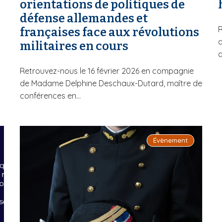
orientations de politiques de
défense allemandes et
R
françaises face aux révolutions
d
militaires en cours
d
Retrouvez-nous le 16 février 2026 en compagnie
de Madame Delphine Deschaux-Dutard, maître de
conférences en...
Évènement