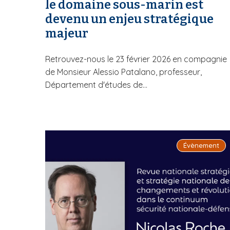
le domaine sous-marin est
devenu un enjeu stratégique
majeur
Retrouvez-nous le 23 février 2026 en compagnie
de Monsieur Alessio Patalano, professeur,
Département d'études de...
Évènement