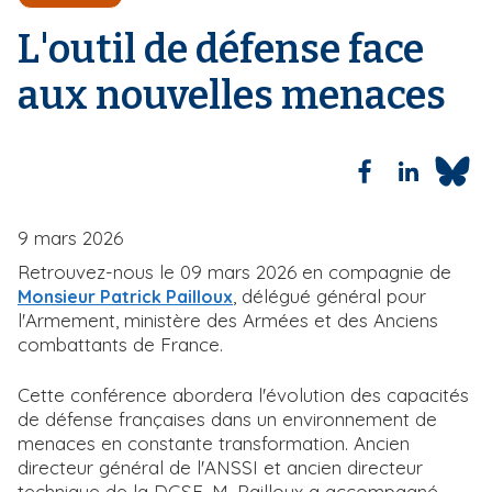
'
i
A
L'outil de défense face
r
p
i
a
aux nouvelles menaces
a
l
n
e
9 mars 2026
Retrouvez-nous le 09 mars 2026 en compagnie de
, délégué général pour
Monsieur Patrick Pailloux
l'Armement, ministère des Armées et des Anciens
combattants de France.
Cette conférence abordera l'évolution des capacités
de défense françaises dans un environnement de
menaces en constante transformation. Ancien
directeur général de l'ANSSI et ancien directeur
technique de la DGSE, M. Pailloux a accompagné