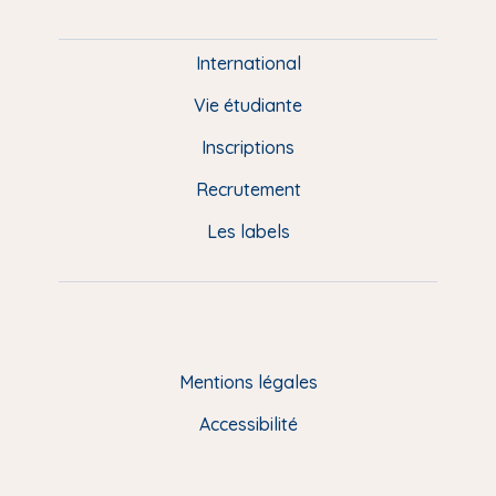
i
e
International
d
Vie étudiante
d
Inscriptions
e
Recrutement
p
Les labels
a
g
e
F
Mentions légales
R
Accessibilité